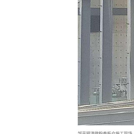
邹平钢渣微粉卷板仓施工现场