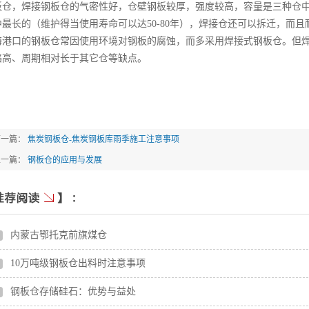
板仓，焊接钢板仓的气密性好，仓壁钢板较厚，强度较高，容量是三种仓
中最长的（维护得当使用寿命可以达50-80年），焊接仓还可以拆迁，而
海港口的钢板仓常因使用环境对钢板的腐蚀，而多采用焊接式钢板仓。但
略高、周期相对长于其它仓等缺点。
下一篇：
焦炭钢板仓-焦炭钢板库雨季施工注意事项
上一篇：
钢板仓的应用与发展
内蒙古鄂托克前旗煤仓
10万吨级钢板仓出料时注意事项
钢板仓存储硅石：优势与益处