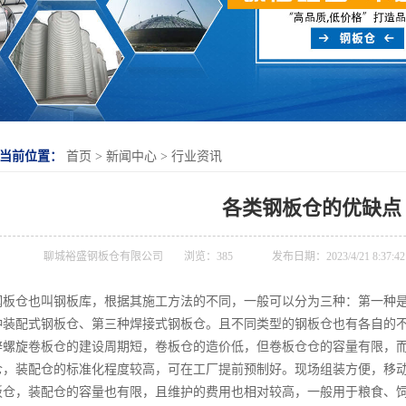
当前位置：
首页
>
新闻中心
>
行业资讯
各类钢板仓的优缺点
聊城裕盛钢板仓有限公司
浏览：
385
发布日期：2023/4/21 8:37:4
钢板仓也叫钢板库，根据其施工方法的不同，一般可以分为三种：第一种
种装配式钢板仓、第三种焊接式钢板仓。且不同类型的钢板仓也有各自的
锌螺旋卷板仓的建设周期短，卷板仓的造价低，但卷板仓仓的容量有限，
仓，装配仓的标准化程度较高，可在工厂提前预制好。现场组装方便，移
板仓，装配仓的容量也有限，且维护的费用也相对较高，一般用于粮食、